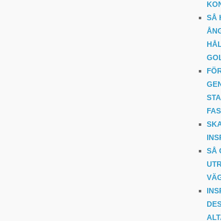
KO
SÅ 
ÅNG
HÅL
GOL
FÖR
GE
STA
FAS
SKA
INS
SÅ 
UT
VÄ
INS
DES
AL