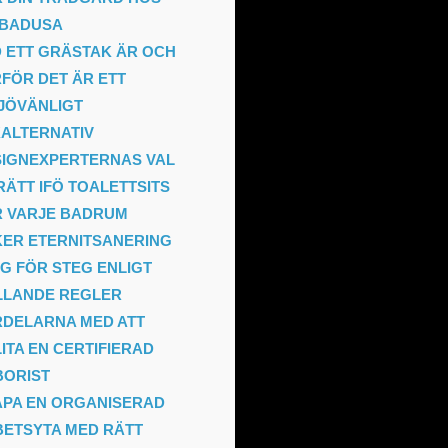
MBADUSA
 ETT GRÄSTAK ÄR OCH
FÖR DET ÄR ETT
JÖVÄNLIGT
ALTERNATIV
IGNEXPERTERNAS VAL
RÄTT IFÖ TOALETTSITS
R VARJE BADRUM
ER ETERNITSANERING
G FÖR STEG ENLIGT
LLANDE REGLER
DELARNA MED ATT
ITA EN CERTIFIERAD
BORIST
PA EN ORGANISERAD
ETSYTA MED RÄTT