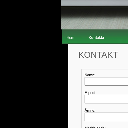
Hem
Kontakta
KONTAKT
Namn:
E-post:
Ämne: