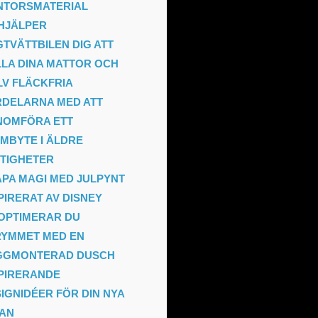
NTORSMATERIAL
HJÄLPER
TVÄTTBILEN DIG ATT
LA DINA MATTOR OCH
V FLÄCKFRIA
DELARNA MED ATT
NOMFÖRA ETT
MBYTE I ÄLDRE
TIGHETER
PA MAGI MED JULPYNT
PIRERAT AV DISNEY
OPTIMERAR DU
RYMMET MED EN
GGMONTERAD DUSCH
PIRERANDE
IGNIDÉER FÖR DIN NYA
TAN