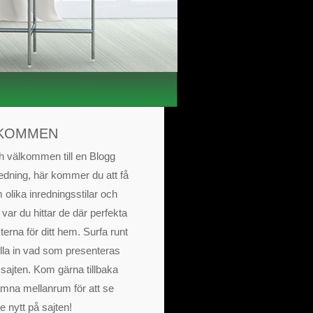
KOMMEN
h välkommen till en Blogg
edning, här kommer du att få
 olika inredningsstilar och
 var du hittar de där perfekta
erna för ditt hem. Surfa runt
lla in vad som presenteras
 sajten. Kom gärna tillbaka
mna mellanrum för att se
e nytt på sajten!