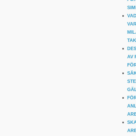
SI
VAD
VAR
MIL
TAK
DES
AV 
FÖ
SÄK
STE
GÄ
FÖR
ANL
AR
SKA
ARB