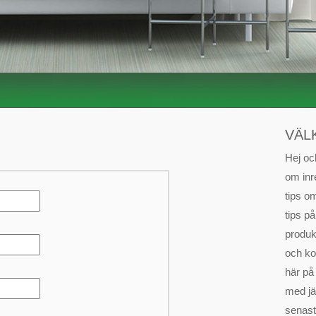
VÄL
Hej oc
om inr
tips om
tips på
produkt
och ko
här på
med jä
senast