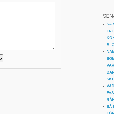
SEN
SÅ 
FR
KÖ
BL
NA
SO
VA
BAR
SK
VAD
FAS
RÄ
SÅ 
FÖR