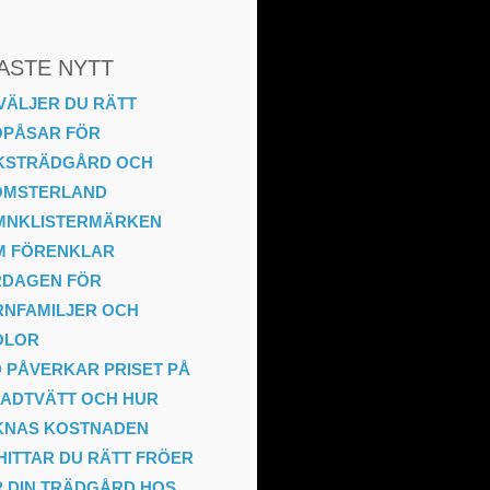
ASTE NYTT
VÄLJER DU RÄTT
ÖPÅSAR FÖR
KSTRÄDGÅRD OCH
OMSTERLAND
MNKLISTERMÄRKEN
M FÖRENKLAR
RDAGEN FÖR
NFAMILJER OCH
OLOR
 PÅVERKAR PRISET PÅ
ADTVÄTT OCH HUR
KNAS KOSTNADEN
HITTAR DU RÄTT FRÖER
 DIN TRÄDGÅRD HOS