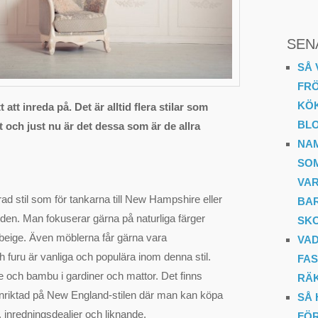
SEN
SÅ 
FR
KÖ
t att inreda på. Det är alltid flera stilar som
BL
 och just nu är det dessa som är de allra
NA
SO
VA
ad stil som för tankarna till New Hampshire eller
BAR
en. Man fokuserar gärna på naturliga färger
SK
h beige. Även möblerna får gärna vara
VAD
ch furu är vanliga och populära inom denna stil.
FAS
 och bambu i gardiner och mattor. Det finns
RÄ
nriktad på New England-stilen där man kan köpa
SÅ 
 inredningsdealjer och liknande.
FÖR