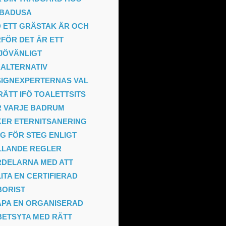
MBADUSA
 ETT GRÄSTAK ÄR OCH
FÖR DET ÄR ETT
JÖVÄNLIGT
ALTERNATIV
IGNEXPERTERNAS VAL
RÄTT IFÖ TOALETTSITS
R VARJE BADRUM
ER ETERNITSANERING
G FÖR STEG ENLIGT
LLANDE REGLER
DELARNA MED ATT
ITA EN CERTIFIERAD
BORIST
PA EN ORGANISERAD
ETSYTA MED RÄTT