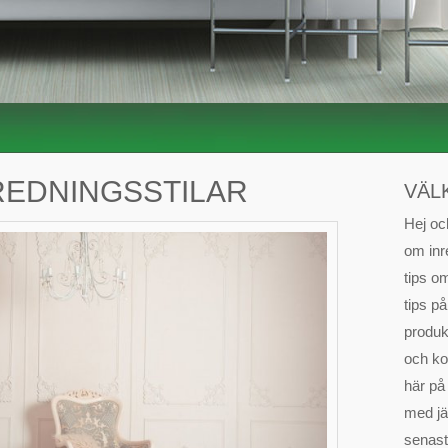
REDNINGSSTILAR
VÄL
Hej oc
om inr
tips om
tips på
produkt
och ko
här på
med jä
senast