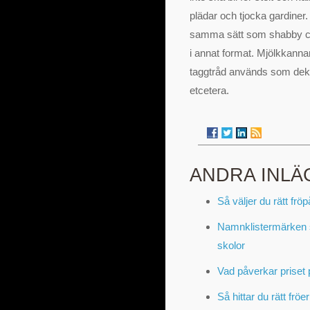
plädar och tjocka gardiner.
samma sätt som shabby ch
i annat format. Mjölkkannan 
taggtråd används som dekora
etcetera.
ANDRA INLÄ
Så väljer du rätt fr
Namnklistermärken s
skolor
Vad påverkar priset 
Så hittar du rätt frö