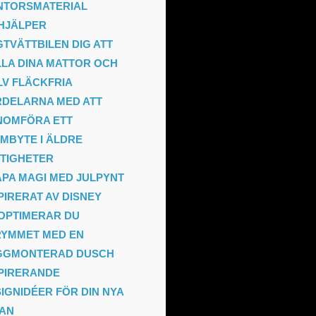
NTORSMATERIAL
HJÄLPER
TVÄTTBILEN DIG ATT
LA DINA MATTOR OCH
V FLÄCKFRIA
DELARNA MED ATT
NOMFÖRA ETT
MBYTE I ÄLDRE
TIGHETER
PA MAGI MED JULPYNT
PIRERAT AV DISNEY
OPTIMERAR DU
RYMMET MED EN
GGMONTERAD DUSCH
PIRERANDE
IGNIDÉER FÖR DIN NYA
TAN