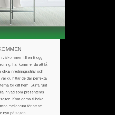
KOMMEN
h välkommen till en Blogg
edning, här kommer du att få
 olika inredningsstilar och
 var du hittar de där perfekta
erna för ditt hem. Surfa runt
lla in vad som presenteras
 sajten. Kom gärna tillbaka
mna mellanrum för att se
e nytt på sajten!