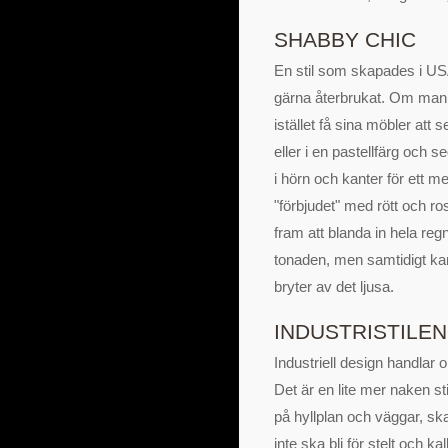
SHABBY CHIC
En stil som skapades i USA 
gärna återbrukat. Om man 
istället få sina möbler att 
eller i en pastellfärg och 
i hörn och kanter för ett m
"förbjudet" med rött och ros
fram att blanda in hela re
tonaden, men samtidigt kan
bryter av det ljusa.
INDUSTRISTILEN
Industriell design handlar 
Det är en lite mer naken s
på hyllplan och väggar, ska
inte ska bli för stelt och k