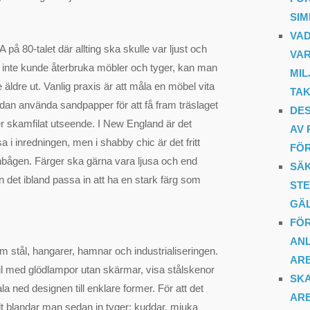
SI
VAD
på 80-talet där allting ska skulle var ljust och
VAR
inte kunde återbruka möbler och tyger, kan man
MIL
se äldre ut. Vanlig praxis är att måla en möbel vita
TAK
sedan använda sandpapper för att få fram träslaget
DES
er skamfilat utseende. I New England är det
AV 
a i inredningen, men i shabby chic är det fritt
FÖ
gnbågen. Färger ska gärna vara ljusa och end
SÄK
 det ibland passa in att ha en stark färg som
STE
GÄ
FÖR
ANL
om stål, hangarer, hamnar och industrialiseringen.
AR
til med glödlampor utan skärmar, visa stålskenor
SKA
la ned designen till enklare former. För att det
ARB
allt blandar man sedan in tyger: kuddar, mjuka