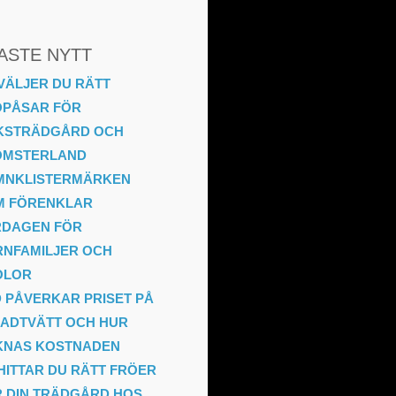
ASTE NYTT
VÄLJER DU RÄTT
ÖPÅSAR FÖR
KSTRÄDGÅRD OCH
OMSTERLAND
MNKLISTERMÄRKEN
M FÖRENKLAR
RDAGEN FÖR
NFAMILJER OCH
OLOR
 PÅVERKAR PRISET PÅ
ADTVÄTT OCH HUR
KNAS KOSTNADEN
HITTAR DU RÄTT FRÖER
 DIN TRÄDGÅRD HOS