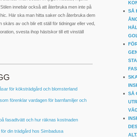
KO
 Stilen innebär också att återbruka men inte på
SÅ 
ic. Här ska man hitta saker och återbruka dem
ÅNG
skärs av och blir ett ställ för tidningar eller ved,
HÅL
tion, svesta ihop hästskor till ett vinställ
GOL
FÖR
GE
STA
FAS
GG
SKA
INS
öpåsar för köksträdgård och blomsterland
SÅ 
om förenklar vardagen för barnfamiljer och
UT
VÄ
INS
på fasadtvätt och hur räknas kostnaden
DES
er för din trädgård hos Simbadusa
AL