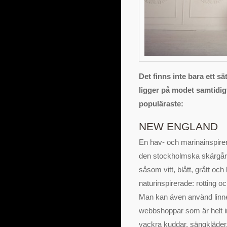
Det finns inte bara ett sät
ligger på modet samtidigt
populäraste:
NEW ENGLAND
En hav- och marinainspirer
den stockholmska skärgård
såsom vitt, blått, grått oc
naturinspirerade: rotting o
Man kan även använd linne
webbshoppar som är helt i
vackra kuddar, sängkläder,